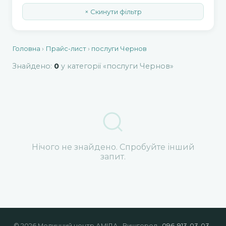
× Скинути фільтр
Головна
›
Прайс-лист
›
послуги Чернов
Знайдено:
0
у категорії «послуги Чернов»
Нічого не знайдено. Спробуйте інший
запит.
© 2026 Медичний центр АМІДА · Вишгород ·
096-913-03-03
·