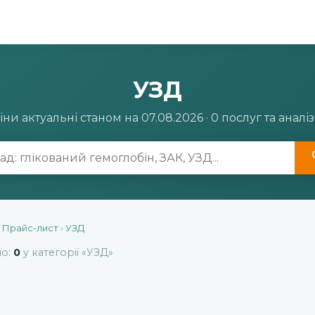
УЗД
іни актуальні станом на 07.08.2026 · 0 послуг та аналіз
›
Прайс-лист
›
УЗД
но:
0
у категорії «УЗД»