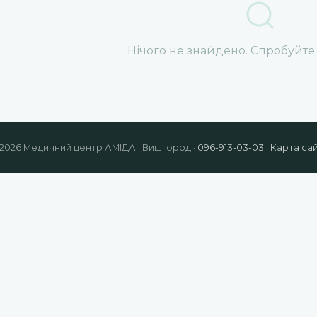
Нічого не знайдено. Спробуйте
2026 Медичний центр АМІДА · Вишгород ·
096-913-03-03
·
Карта са