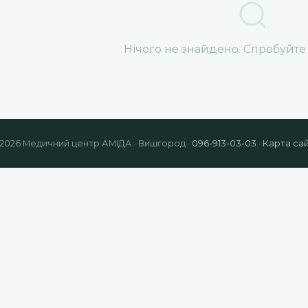
Нічого не знайдено. Спробуйте
2026 Медичний центр АМІДА · Вишгород ·
096-913-03-03
·
Карта са