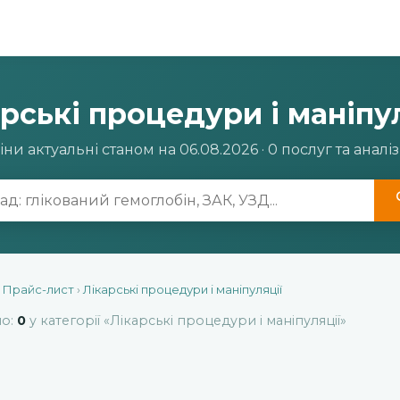
рські процедури і маніпу
іни актуальні станом на 06.08.2026 · 0 послуг та аналіз
›
Прайс-лист
›
Лікарські процедури і маніпуляції
но:
0
у категорії «Лікарські процедури і маніпуляції»