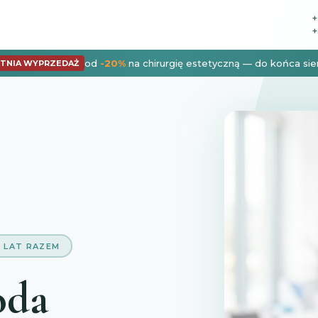
+
+
od
-20%
na chirurgię estetyczną — do końca sie
ETNIA WYPRZEDAŻ
 LAT RAZEM
oda