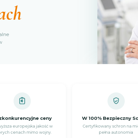
ach
alne
w
zkonkurencyjne ceny
W 100% Bezpieczny S
yższa europejska jakość w
Certyfikowany schron na mie
rych cenach mimo wojny.
pełna autonomia