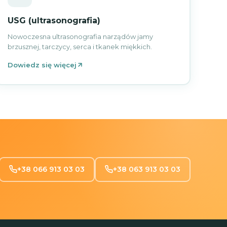
USG (ultrasonografia)
Nowoczesna ultrasonografia narządów jamy
brzusznej, tarczycy, serca i tkanek miękkich.
Dowiedz się więcej
+38 066 913 03 03
+38 063 913 03 03