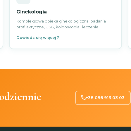
Ginekologia
Kompleksowa opieka ginekologiczna: badania
profilaktyczne, USG, kolposkopia i leczenie.
Dowiedz się więcej
odziennie
+38 096 913 03 03