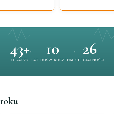
43+
10
26
LEKARZY
LAT DOŚWIADCZENIA
SPECJALNOŚCI
 roku