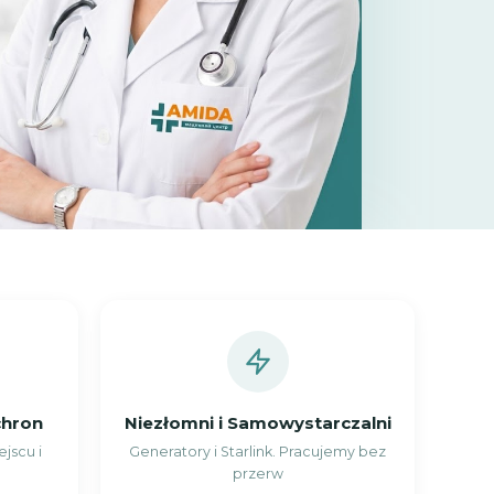
chron
Niezłomni i Samowystarczalni
jscu i
Generatory i Starlink. Pracujemy bez
przerw