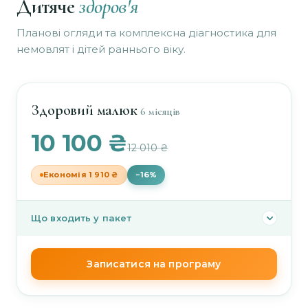
Дитяче
здоров'я
Мікроскопічний аналіз виділень (бактеріоскопія)
Мікроскопічний аналіз виділень (бактеріоскопія)
—
—
Планові огляди та комплексна діагностика для
Розшифровка ЕКГ
—
немовлят і дітей раннього віку.
Тиреотропний гормон (ТТГ)
—
УЗД органів малого тазу трансвагінально
—
Здоровий малюк
6 місяців
10 100 ₴
УЗД органів черевної порожнини та нирок
—
12 010 ₴
УЗД щитоподібної залози
—
Економія 1 910 ₴
−16%
Що входить у пакет
Аналіз сечі загальний (ЗАС)
—
Записатися на програму
Загальний аналіз крові (ЗАК)
—