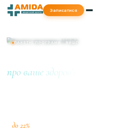
Записатися
ПАКЕТНІ ПРОГРАМИ · ВИШГОРОД
Комплексна турбота
про ваше здоров'я
Пакети включають усі необхідні обстеження за
однією ціною — з реальною економією до 22%
порівняно з окремими візитами.
до 22%
економії на повному обстеженні