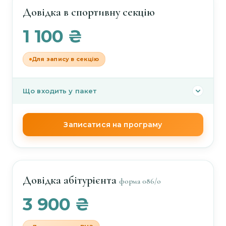
Довідка в спортивну секцію
1 100 ₴
Для запису в секцію
Що входить у пакет
Електрокардіографія у 12 відведеннях без
—
Записатися на програму
інтерпретації
Медогляд педіатра
—
Розшифровка ЕКГ
—
Довідка абітурієнта
форма 086/о
3 900 ₴