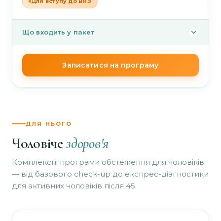
Для вступу до ВНЗ
Що входить у пакет
Від абітурієнта для оформлення довідки
Записатися на програму
необхідна флюорографія (за відсутності — наш
лікар оформить електронне направлення).
Глюкоза крові
—
Загальний аналіз крові (ЗАК) розгорнутий
—
ДЛЯ НЬОГО
Чоловіче
здоров'я
Загальний аналіз сечі (ЗАС)
—
Комплексні програми обстеження для чоловіків
Медогляд дерматовенеролога
—
— від базового check-up до експрес-діагностики
для активних чоловіків після 45.
Медогляд невролога/невропатолога
—
Медогляд отоларинголога (ЛОРа)
—