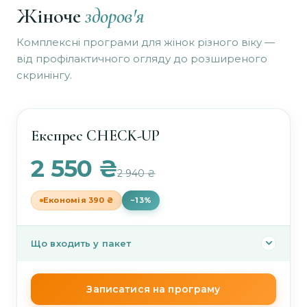
Жіноче
здоров'я
Комплексні програми для жінок різного віку —
від профілактичного огляду до розширеного
скринінгу.
Експрес CHECK-UP
2 550 ₴
2 940 ₴
Економія 390 ₴
−13%
Що входить у пакет
Класичний ПАП-тест (скринінг шийки матки)
—
Записатися на програму