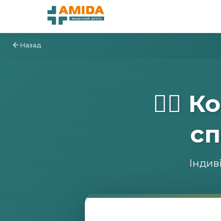
Назад
👨‍⚕️
сп
Індив