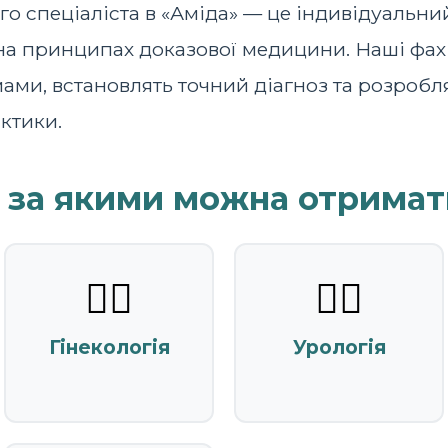
го спеціаліста в «Аміда» — це індивідуальни
 на принципах доказової медицини. Наші фах
ами, встановлять точний діагноз та розробл
ктики.
, за якими можна отримат
👩‍⚕️
👨‍⚕️
Гінекологія
Урологія