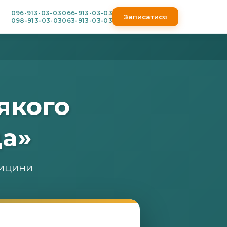
096-913-03-03
066-913-03-03
Записатися
098-913-03-03
063-913-03-03
-якого
да»
дицини