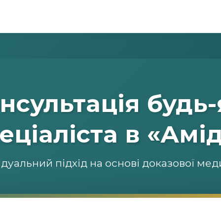
 Консультація будь
еціаліста в «Амі
ідуальний підхід на основі доказової ме