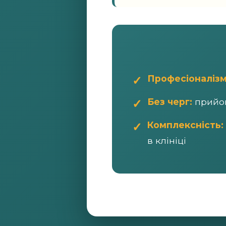
Професіоналізм
Без черг:
прийом
Комплексність:
в клініці