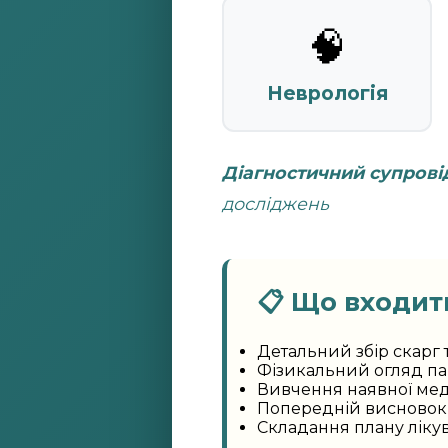
🧠
Неврологія
Діагностичний супрові
досліджень
📋 Що входить
Детальний збір скарг 
Фізикальний огляд па
Вивчення наявної мед
Попередній висновок 
Складання плану ліку