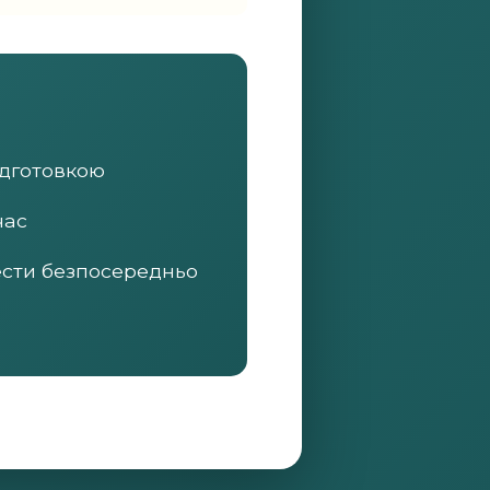
ідготовкою
час
ести безпосередньо